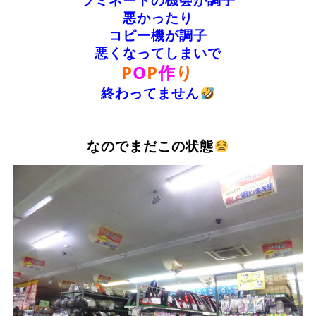
悪かったり
コピー機が調子
悪くなってしまいで
P
O
P
作
り
終わってません
なのでまだこの状態