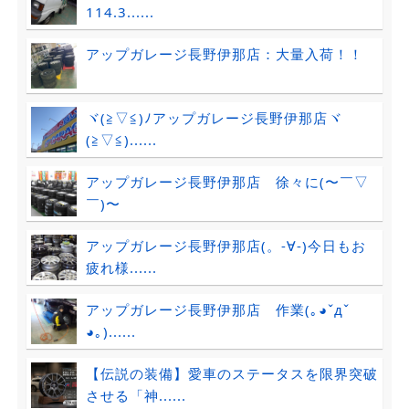
114.3......
アップガレージ長野伊那店：大量入荷！！
ヾ(≧▽≦)ﾉアップガレージ長野伊那店ヾ
(≧▽≦)......
アップガレージ長野伊那店 徐々に(〜￣▽
￣)〜
アップガレージ長野伊那店(。-∀-)今日もお
疲れ様......
アップガレージ長野伊那店 作業(｡◕ˇдˇ​
◕｡)......
【伝説の装備】愛車のステータスを限界突破
させる「神......