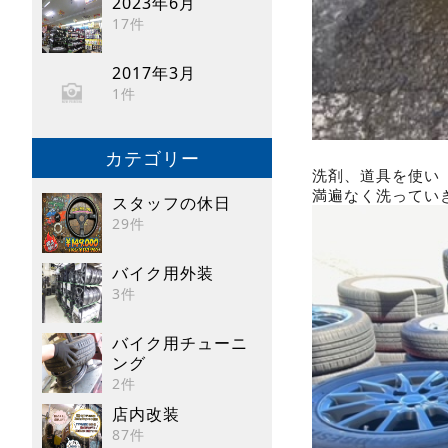
2023年6月
17件
2017年3月
1件
カテゴリー
洗剤、道具を使い
満遍なく洗ってい
スタッフの休日
29件
バイク用外装
3件
バイク用チューニ
ング
2件
店内改装
87件