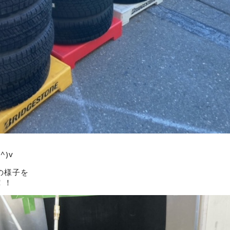
^)v
の様子を
！！