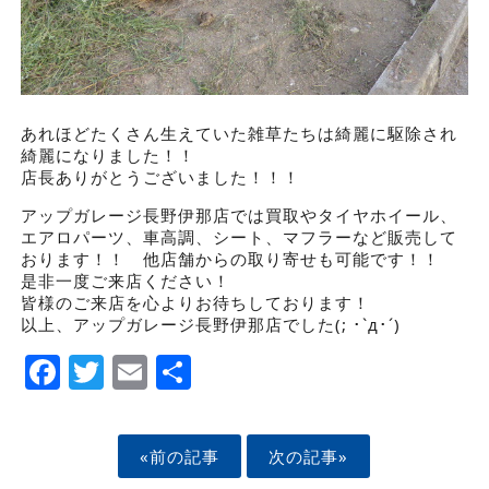
あれほどたくさん生えていた雑草たちは綺麗に駆除され
綺麗になりました！！
店長ありがとうございました！！！
アップガレージ長野伊那店では買取やタイヤホイール、
エアロパーツ、車高調、シート、マフラーなど販売して
おります！！ 他店舗からの取り寄せも可能です！！
是非一度ご来店ください！
皆様のご来店を心よりお待ちしております！
以上、アップガレージ長野伊那店でした(; ･`д･´)
Facebook
Twitter
Email
Share
«前の記事
次の記事»