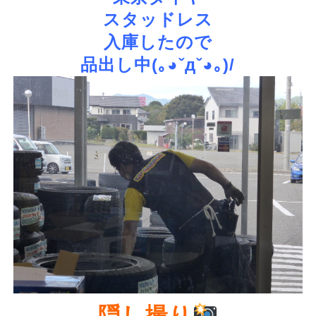
スタッドレス
入庫したので
品出し中(｡◕ˇдˇ​◕｡)/
隠し撮り