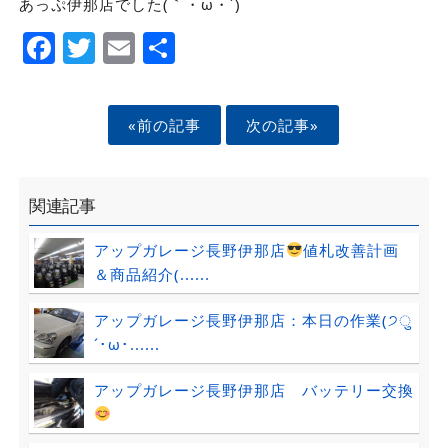
あっぷ伊那店でした(｀・ω・´)ゞ
Facebook
Twitter
Email
Share
«前の記事
次の記事»
関連記事
アップガレージ長野伊那店
値札改善計画
＆商品紹介(......
アップガレージ長野伊那店：本日の作業(੭ु
´･ω･......
アップガレージ長野伊那店 バッテリー交換