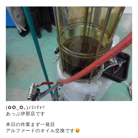
(✿✪‿✪｡)ﾉｺﾝﾁｬ♡
あっぷ伊那店です
本日の作業まず一発目
アルファードのオイル交換です