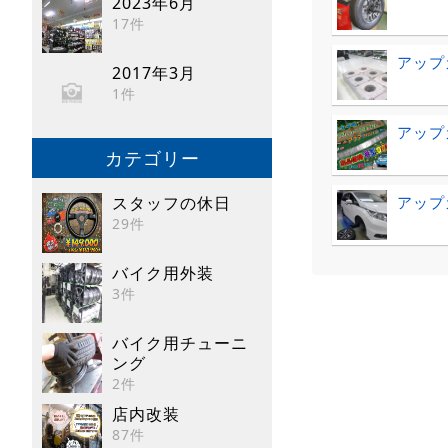
2023年6月
17件
アップ
2017年3月
1件
アップ
カテゴリー
スタッフの休日
アップ
29件
バイク用外装
3件
バイク用チューニ
ング
2件
店内改装
87件