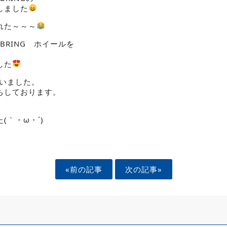
しました
れた～～～
EBRING ホイールを
した
ざいました。
ちしております。
(｀・ω・´)ゞ
«前の記事
次の記事»