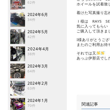
62件
ホイールを試着致
着けた写真撮り忘
2024年6月
34件
Ｉ様は RAYS S
気に入ってもらい
ご購入して頂きま
2024年5月
42件
I様ありがとうご
またのご利用お待
2024年4月
それでは又
38件
あっぷ伊那店でした
2024年3月
64件
2024年2月
63件
2024年1月
関連記事
70件