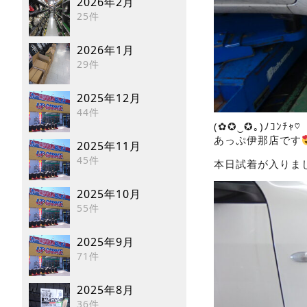
2026年2月
25件
2026年1月
29件
2025年12月
44件
(✿✪‿✪｡)ﾉｺﾝﾁｬ♡
あっぷ伊那店です
2025年11月
45件
本日試着が入りま
2025年10月
55件
2025年9月
71件
2025年8月
36件