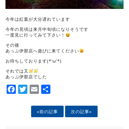
今年は紅葉が大分遅れています
今年の見頃は来月中旬頃になりそうです
一度見に行ってみて下さい！
その後
あっぷ伊那店へ遊びに来てください
お待ちしております(*’ω’*)
それでは又
あっぷ伊那店でした
Facebook
Twitter
Email
Share
«前の記事
次の記事»