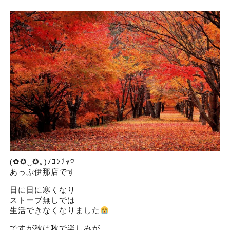
(✿✪‿✪｡)ﾉｺﾝﾁｬ♡
あっぷ伊那店です
日に日に寒くなり
ストーブ無しでは
生活できなくなりました
ですが秋は秋で楽しみが