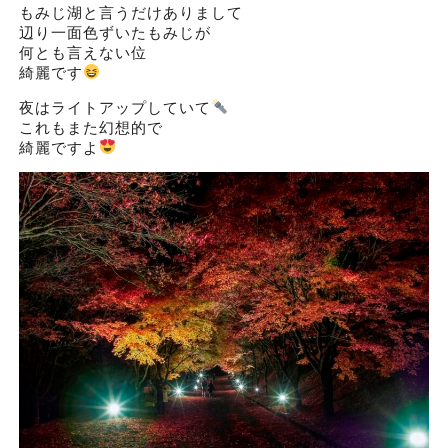
もみじ湖と言うだけありまして
辺り一面色ずいたもみじが
何とも言えない位
綺麗です
夜はライトアップしていて
これもまた幻想的で
綺麗ですよ