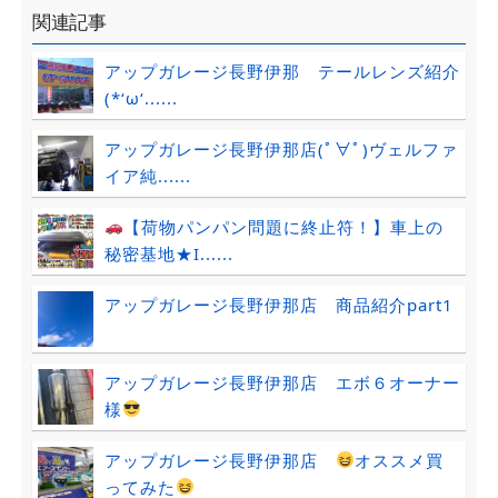
関連記事
アップガレージ長野伊那 テールレンズ紹介
(*‘ω‘......
アップガレージ長野伊那店(ﾟ∀ﾟ)ヴェルファ
イア純......
【荷物パンパン問題に終止符！】車上の
秘密基地★I......
アップガレージ長野伊那店 商品紹介part1
アップガレージ長野伊那店 エボ６オーナー
様
アップガレージ長野伊那店
オススメ買
ってみた