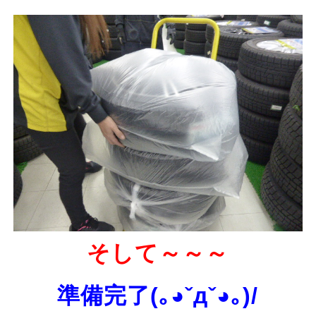
そして～～～
準備完了(｡◕ˇдˇ​◕｡)/