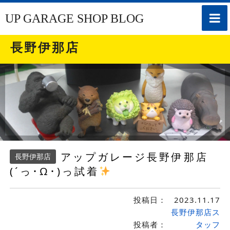
toggle
UP GARAGE SHOP BLOG
naviga
長野伊那店
アップガレージ長野伊那店
長野伊那店
(´っ･Ω･)っ試着
投稿日：
2023.11.17
長野伊那店ス
投稿者：
タッフ