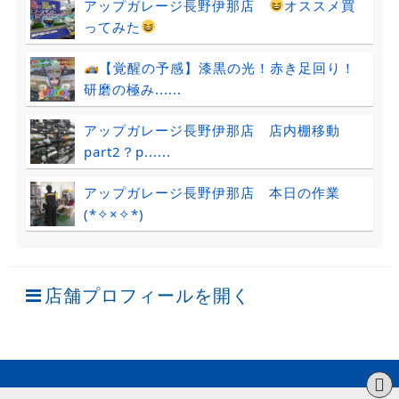
アップガレージ長野伊那店
オススメ買
ってみた
【覚醒の予感】漆黒の光！赤き足回り！
研磨の極み......
アップガレージ長野伊那店 店内棚移動
part2？p......
アップガレージ長野伊那店 本日の作業
(*✧×✧*)
店舗プロフィールを開く