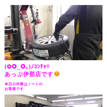
(✿✪‿✪｡)ﾉｺﾝﾁｬ♡
あっぷ伊那店です
本日の作業はノートの
お客様です