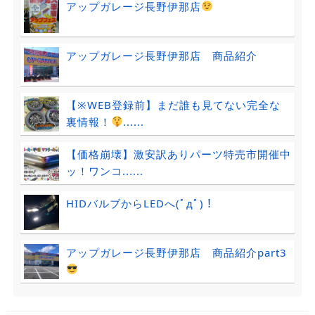
アップガレージ長野伊那店
アップガレージ長野伊那店 商品紹介
【※WEB登録前】まだ誰も見てない完全な
裏情報！
......
【価格崩壊】激安訳ありパーツ特売市開催中
ッ！ワンコ......
HIDバルブからLEDへ(ﾟдﾟ)！
アップガレージ長野伊那店 商品紹介part3