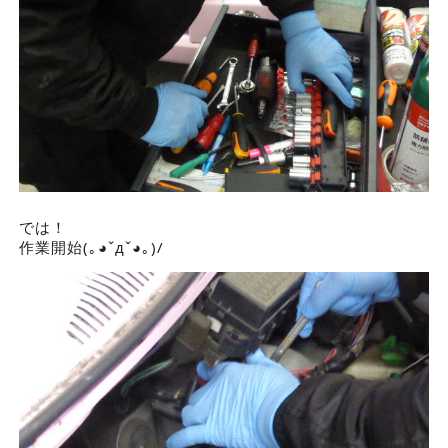
では！
作業開始(｡◕ˇдˇ​◕｡)/