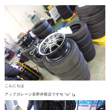
こんにちは
アップガレージ長野伊那店です٩( ”ω” )و