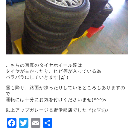
こちらの写真のタイヤホイール達は
タイヤが古かったり、ヒビ等が入っている為
バラバラにしていきます|дﾟ)
雪も降り、路面が凍ったりしているところもありますの
で
運転には十分にお気を付けくださいませ(*^^)v
以上アップガレージ長野伊那店でしたヾ(≧▽≦)ﾉ
Facebook
Twitter
Email
Share