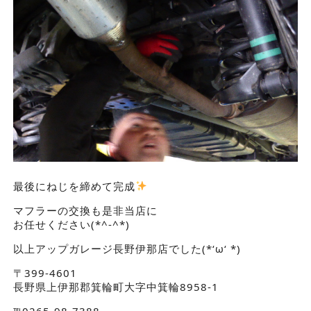
最後にねじを締めて完成
マフラーの交換も是非当店に
お任せください(*^-^*)
以上アップガレージ長野伊那店でした(*‘ω‘ *)
〒399-4601
長野県上伊那郡箕輪町大字中箕輪8958-1
℡0265-98-7388