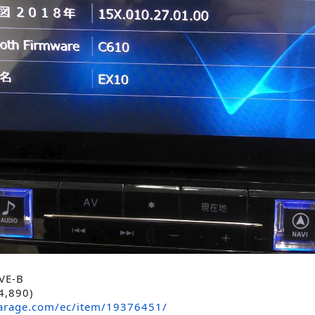
VE-B
,890)
arage.com/ec/item/19376451/