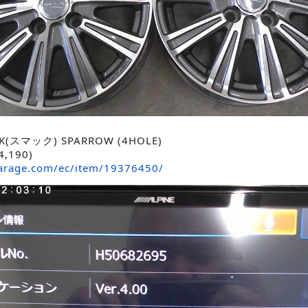
(スマック) SPARROW (4HOLE)
,190)
arage.com/ec/item/19376450/