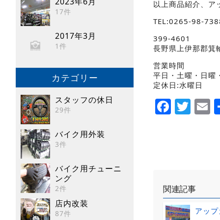
2023年6月
以上商品紹介、アッ
17件
TEL:0265-98-738
2017年3月
399-4601
1件
長野県上伊那郡箕
営業時間
平日・土曜・日曜・祝
カテゴリー
定休日:水曜日
スタッフの休日
Faceb
Twi
E
29件
バイク用外装
3件
バイク用チューニ
ング
関連記事
2件
店内改装
アップ
87件