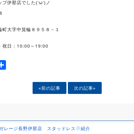
プ伊那店でした(‘ω’)ノ
8
輪町大字中箕輪８９５８－１
日：10:00～19:00
ook
tter
mail
Share
«前の記事
次の記事»
ガレージ長野伊那店 スタッドレス
紹介