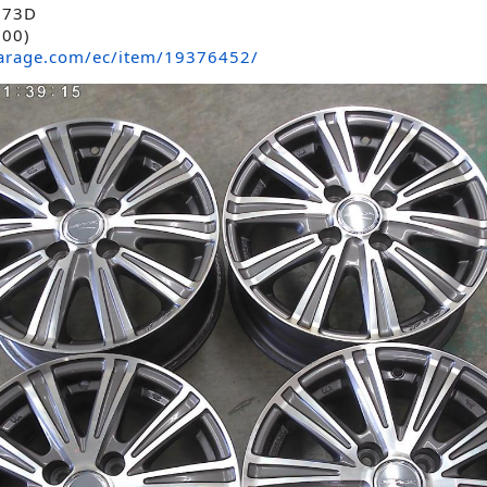
73D
00)
arage.com/ec/item/19376452/