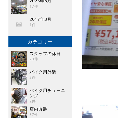
2023年6月
17件
2017年3月
1件
カテゴリー
スタッフの休日
29件
バイク用外装
3件
バイク用チューニ
ング
2件
店内改装
87件