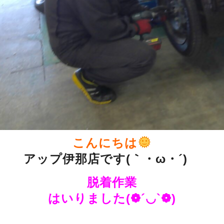
こんにちは
アップ伊那店です(｀・ω・´)ゞ
脱着作業
はいりました(❁´◡`❁)