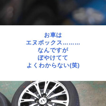
お車は
エヌボックス………
なんですが
ぼやけてて
よくわからない(笑)