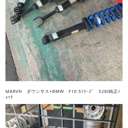
MARVN ダウンサス+BMW F10 5ｼﾘｰｽﾞ 528I純正ｼ
ｮｯｸ