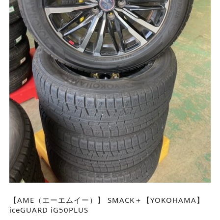
【AME（エーエムイー）】 SMACK＋【YOKOHAMA】
iceGUARD iG50PLUS