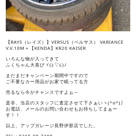
【RAYS（レイズ）】VERSUS（ベルサス） VARIANCE
V.V.10M＋【KENDA】KR20 KAISER
いろんな物が入ってきて
ふくちゃん大喜びヾ(≧▽≦)ﾉ
まだまだキャンペーン期間中ですので
ご不要なカー用品がお家で眠ってる方
売るなら今がチャンスですよぉ～
是非、当店のスタッフに査定させて下さぁいヽ(^o^)丿
お電話、メールのお問い合わせもお待ちしてまぁー
す！！
以上、アップガレージ長野伊那店でした。
TEL：0265-98-7388