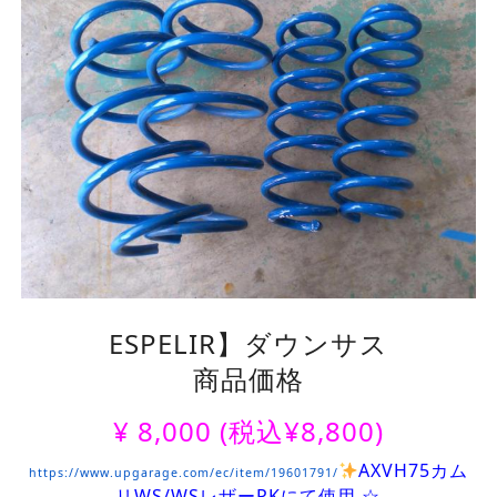
ESPELIR】ダウンサス
商品価格
¥
8,000
(税込¥8,800)
AXVH75カム
https://www.upgarage.com/ec/item/19601791/
リWS/WSレザーPKにて使用 ☆