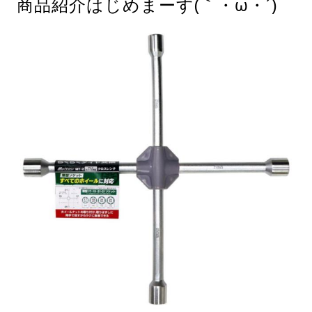
商品紹介はじめまーす(｀・ω・´)ゞ