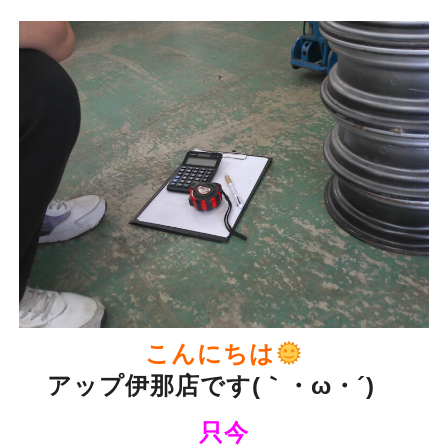
こんにちは
アップ伊那店です(｀・ω・´)ゞ
只今