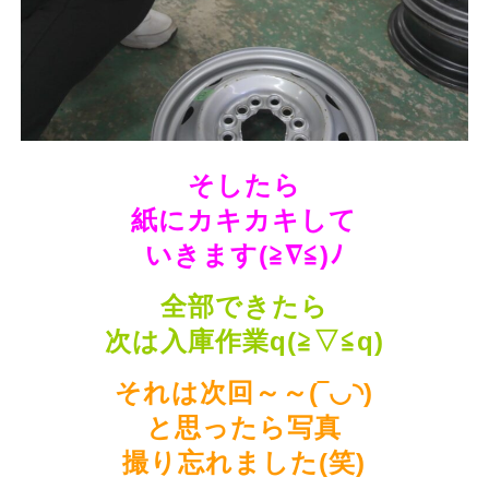
そしたら
紙にカキカキして
いきます(≧∇≦)ﾉ
全部できたら
次は入庫作業q(≧▽≦q)
それは次回～～(‾◡◝)
と思ったら写真
撮り忘れました(笑)