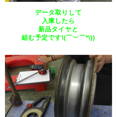
データ取りして
入庫したら
新品タイヤと
組む予定です\(￣︶￣*\))