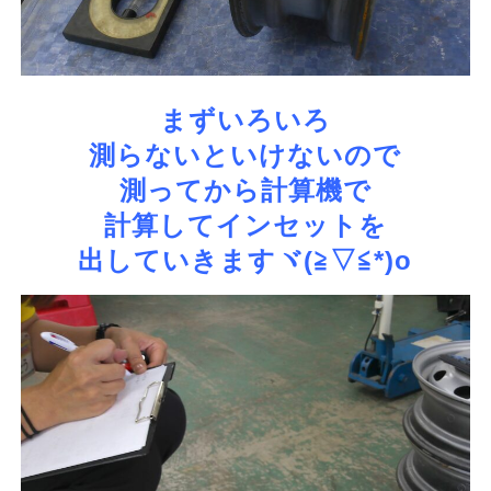
まずいろいろ
測らないといけないので
測ってから計算機で
計算して
インセットを
出していきますヾ(≧▽≦*)o