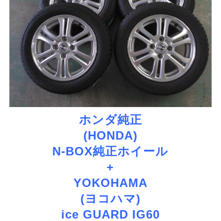
ホンダ純正
(HONDA)
N-BOX純正ホイール
+
YOKOHAMA
(ヨコハマ)
ice GUARD IG60