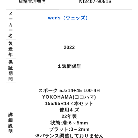
店舗管理番号
NI2407-9051S
メ
weds（ウェッズ）
ー
カ
ー
名
製
2022
造
年
保
１週間保証
証
期
間
スポーク 5Jx14+45 100-4H
YOKOHAMA(ヨコハマ)
155/65R14 4本セット
使用キズ
詳
22年製
細
状態:溝:6～5mm
説
プラット:3～2mm
明
※バランス調整しておりません