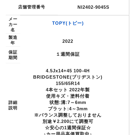
店舗管理番号
NI2402-9045S
メー
TOPY(トピー)
カー
名
製造
2022
年
保証
１週間保証
期間
4.5Jx14+45 100-4H
BRIDGESTONE(ブリヂストン)
155/65R14
4本セット 2022年製
使用キズ・塗料付着
状態:溝:7～6mm
詳細
説明
プラット:4～3mm
※バランス調整しておりません
別途￥2.200にて調整可
☆安心の1週間保証☆
♪カー用品高価買取中♪