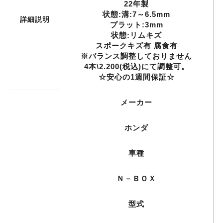
22年製
状態:溝:7～6.5mm
詳細説明
プラット:3mm
状態:リムキズ
スポークキズ有 腐食有
※バランス調整しておりません
4本\2.200(税込)にて調整可。
☆安心の1週間保証☆
メーカー
ホンダ
車種
Ｎ－ＢＯＸ
型式