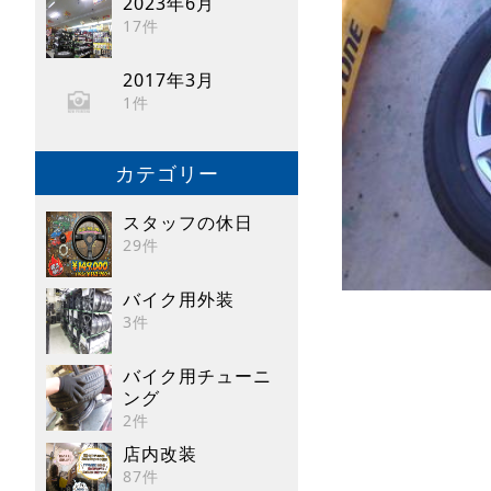
2023年6月
17件
2017年3月
1件
カテゴリー
スタッフの休日
29件
バイク用外装
3件
バイク用チューニ
ング
2件
店内改装
87件