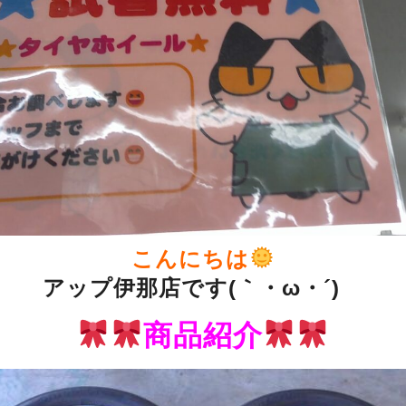
こんにちは
アップ伊那店です(｀・ω・´)ゞ
商品紹介