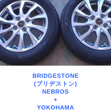
BRIDGESTONE
(ブリヂストン)
NEBROS
+
YOKOHAMA