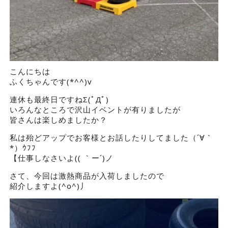
こんにちは
ふくちゃんです(*^^)v
連休も最終日ですねΣ(ﾟДﾟ)
いろんなところで沢山イベントが有りましたが
皆さんは楽しめましたか？
私は殆どアップでお客様とお話したりしてました（´∀｀
*）ｳﾌﾌ
【仕事しなさいよ(( ｀ー´)ノ
さて、今回は激熱商品が入荷しましたので
紹介しますよ(^o^)丿