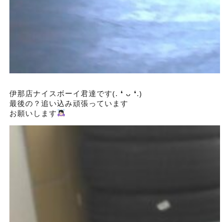
伊那店ナイスボーイ君達です(. ❛ ᴗ ❛.)
最後の？追い込み頑張っています
お願いします