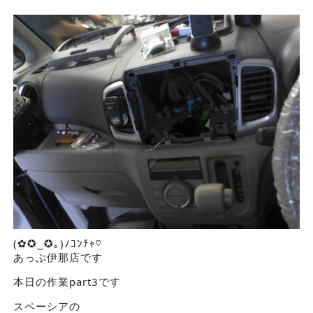
(✿✪‿✪｡)ﾉｺﾝﾁｬ♡
あっぷ伊那店です
本日の作業part3です
スペーシアの