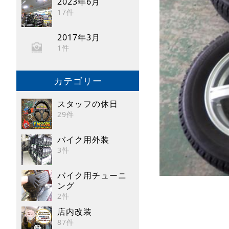
2023年6月
17件
2017年3月
1件
カテゴリー
スタッフの休日
29件
バイク用外装
3件
バイク用チューニ
ング
2件
店内改装
87件