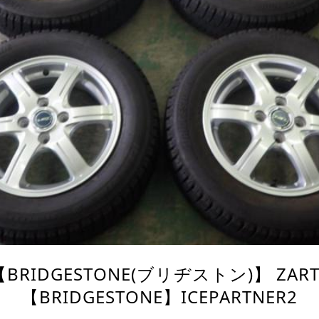
【BRIDGESTONE(ブリヂストン)】 ZART
【BRIDGESTONE】ICEPARTNER2