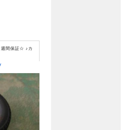
の1週間保証☆ ♪カ
/