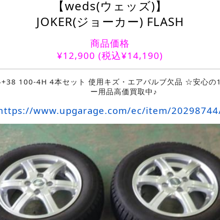
【weds(ウェッズ)】
JOKER(ジョーカー) FLASH
商品価格
¥
12,900
(税込¥14,190)
x14+38 100-4H 4本セット 使用キズ・エアバルブ欠品 ☆安心
ー用品高価買取中♪
https://www.upgarage.com/ec/item/20298744