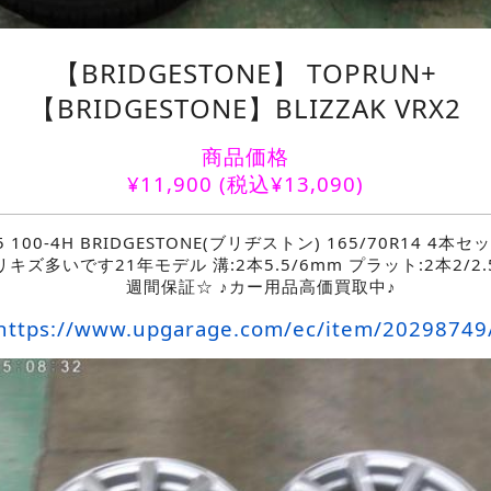
【BRIDGESTONE】 TOPRUN+
【BRIDGESTONE】BLIZZAK VRX2
商品価格
¥
11,900
(税込¥13,090)
45 100-4H BRIDGESTONE(ブリヂストン) 165/70R14 4本セ
キズ多いです21年モデル 溝:2本5.5/6mm プラット:2本2/2
週間保証☆ ♪カー用品高価買取中♪
https://www.upgarage.com/ec/item/20298749