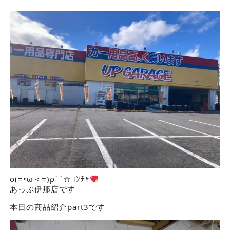
ο(=•ω＜=)ρ⌒☆ｺﾝﾁｬ
あっぷ伊那店です
本日の商品紹介part3です