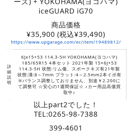
ーズ) + YOKOHAMA(ヨコハマ)
iceGUARD iG70
商品価格
¥
35,900
(税込¥39,490)
https://www.upgarage.com/ec/item/19489812/
6Jx15+53 114.3-5H YOKOHAMA(ヨコハマ)
185/65R15 4本セット 2021年製 15×6J+53
詳
114.3-5H 状態:リム傷、スポークキズ有21年製
細
状態:溝:8～7mm プラット:4～2.5mm2本イボ有
説
※バランス調整しておりません、別途￥2.200に
明
て調整可 ☆安心の1週間保証☆ ♪カー用品高価買
取中♪
以上part2でした！
TEL:0265-98-7388
399-4601