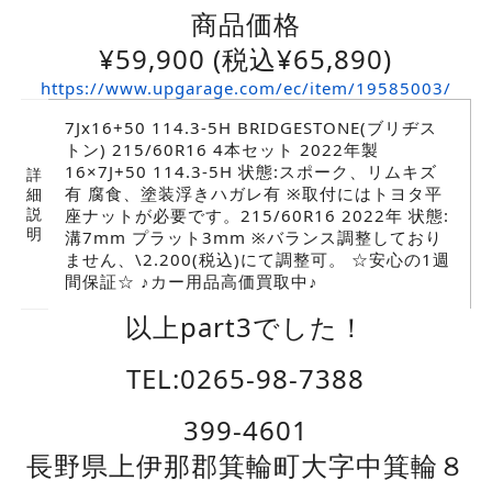
商品価格
¥
59,900
(税込¥65,890)
https://www.upgarage.com/ec/item/19585003/
7Jx16+50 114.3-5H BRIDGESTONE(ブリヂス
トン) 215/60R16 4本セット 2022年製
16×7J+50 114.3-5H 状態:スポーク、リムキズ
詳
有 腐食、塗装浮きハガレ有 ※取付にはトヨタ平
細
説
座ナットが必要です。215/60R16 2022年 状態:
明
溝7mm プラット3mm ※バランス調整しており
ません、\2.200(税込)にて調整可。 ☆安心の1週
間保証☆ ♪カー用品高価買取中♪
以上part3でした！
TEL:0265-98-7388
399-4601
長野県上伊那郡箕輪町大字中箕輪８