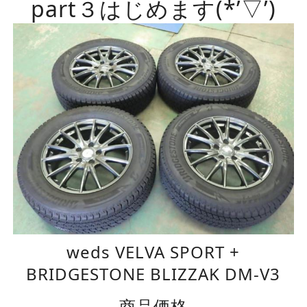
part３はじめます(*’▽’)
weds VELVA SPORT +
BRIDGESTONE BLIZZAK DM-V3
商品価格