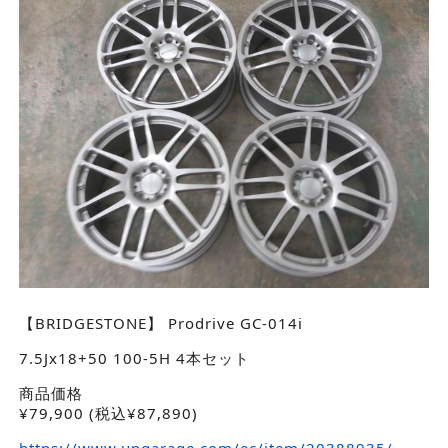
【BRIDGESTONE】 Prodrive GC-014i
7.5Jx18+50 100-5H 4本セット
商品価格
¥
79,900
(税込¥87,890)
https://www.upgarage.com/ec/item/20388935/