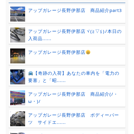
アップガレージ長野伊那店 商品紹介part3
アップガレージ長野伊那店ヾ(≧▽≦)ﾉ本日の
入荷品......
アップガレージ長野伊那店
【奇跡の入荷】あなたの車内を「電力の
要塞」と「昭......
アップガレージ長野伊那店 商品紹介(/・
ω・)/
アップガレージ長野伊那店 ボディーパー
ツ サイドエ......