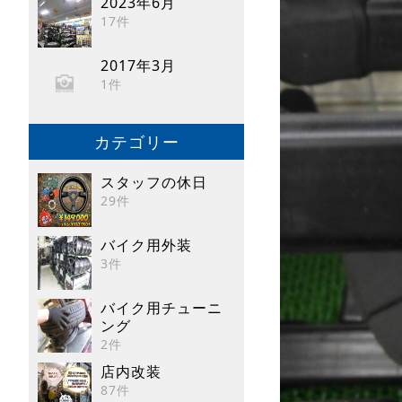
2023年6月
17件
2017年3月
1件
カテゴリー
スタッフの休日
29件
バイク用外装
3件
バイク用チューニ
ング
2件
店内改装
87件