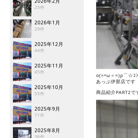
2026年2月
25件
2026年1月
29件
2025年12月
44件
2025年11月
45件
ο(=•ω＜=)ρ⌒☆ｺﾝ
あっぷ伊那店です
2025年10月
商品紹介PART2で
55件
2025年9月
71件
2025年8月
36件