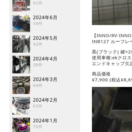
62件
2024年6月
34件
【INNO/RV-INNO
2024年5月
INB127 ルー
42件
黒(ブラック) 鍵×2
使用車種:ekクロ
2024年4月
エンドキャップ欠
38件
商品価格
2024年3月
¥
7,900
(税込¥8,6
64件
2024年2月
63件
2024年1月
70件