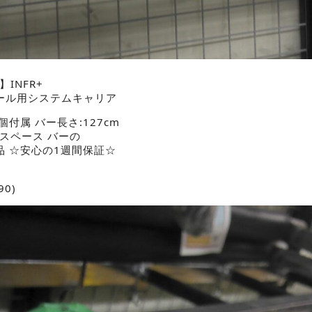
】INFR+
フレール用システムキャリア
個付属 バー長さ:127cm
ススペース バーの
品 ☆安心の1週間保証☆
90)