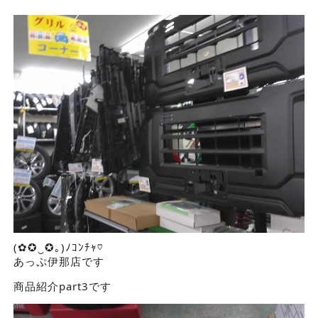
(✿✪‿✪｡)ﾉｺﾝﾁｬ♡
あっぷ伊那店です
商品紹介part3です