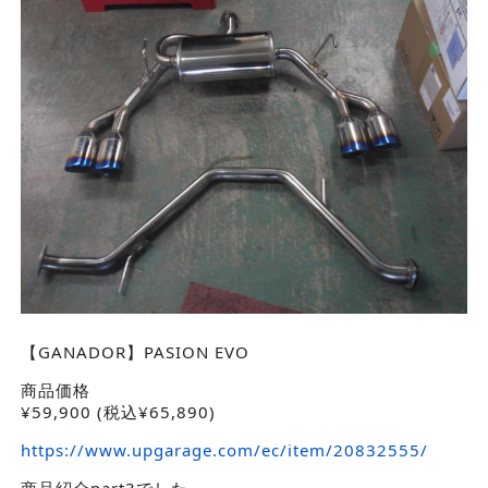
【GANADOR】PASION EVO
商品価格
¥
59,900
(税込¥65,890)
https://www.upgarage.com/ec/item/20832555/
商品紹介part3でした