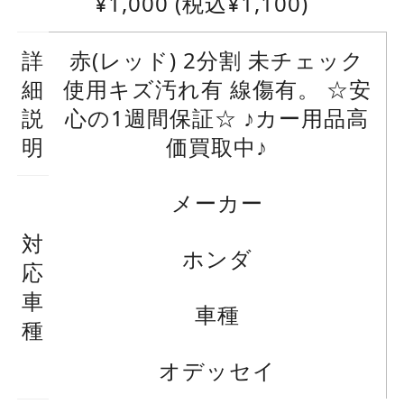
¥
1,000
(税込¥1,100)
詳
赤(レッド) 2分割 未チェック
細
使用キズ汚れ有 線傷有。 ☆安
説
心の1週間保証☆ ♪カー用品高
明
価買取中♪
メーカー
対
ホンダ
応
車
車種
種
オデッセイ