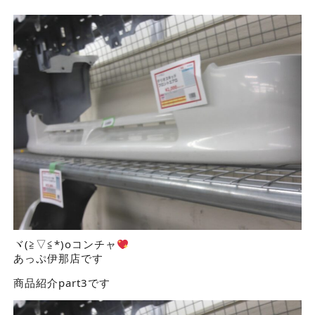
ヾ(≧▽≦*)oコンチャ
あっぷ伊那店です
商品紹介part3です