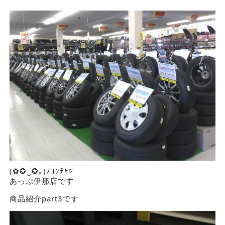
(✿✪‿✪｡)ﾉｺﾝﾁｬ♡
あっぷ伊那店です
商品紹介part3です