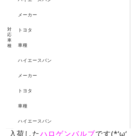
メーカー
対
トヨタ
応
車
車種
種
ハイエースバン
メーカー
トヨタ
車種
ハイエースバン
入荷した
ハロゲンバルブ
です(*‘ω‘