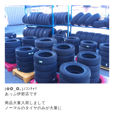
(✿✪‿✪｡)ﾉｺﾝﾁｬ♡
あっぷ伊那店です
商品大量入荷しまして
ノーマルのタイヤのみが大量に