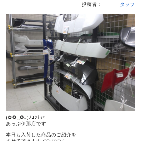
投稿者：
タッフ
(✿✪‿✪｡)ﾉｺﾝﾁｬ♡
あっぷ伊那店です
本日も入荷した商品のご紹介を
させて頂きますヾ(≧▽≦)ﾉ