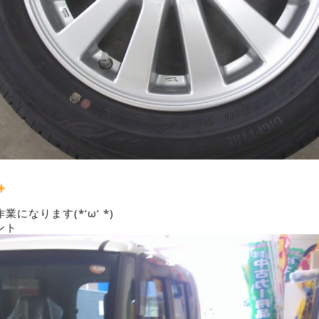
になります(*‘ω‘ *)
ント