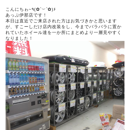
こんにちゎ~٩(✿´︶`✿)۶
あっぷ伊那店です！
本日は直近でご来店された方はお気づきかと思います
が、すこーしだけ店内改装をし、今までバラバラに置か
れていたホイール達を一か所にまとめより一層見やすく
なりました！