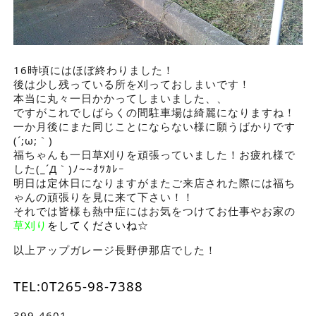
16時頃にはほぼ終わりました！
後は少し残っている所を刈っておしまいです！
本当に丸々一日かかってしまいました、、
ですがこれでしばらくの間駐車場は綺麗になりますね！
一か月後にまた同じことにならない様に願うばかりです
(´;ω;｀)
福ちゃんも一日草刈りを頑張っていました！お疲れ様で
した(_´Д｀)ﾉ~~ｵﾂｶﾚｰ
明日は定休日になりますがまたご来店された際には福ち
ゃんの頑張りを見に来て下さい！！
それでは皆様も熱中症にはお気をつけてお仕事やお家の
草刈り
をしてくださいね☆
以上アップガレージ長野伊那店でした！
TEL:0T265-98-7388
399-4601