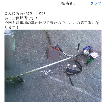
投稿者：
タッフ
こんにちゎ~٩(✿´︶`✿)۶
あっぷ伊那店です！
今回も駐車場の草が伸びて来たので。。。の第二弾にな
ります！