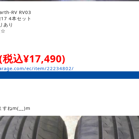
rth-RV RV03
R17 4本セット
ベリあり
証☆
(税込¥17,490)
arage.com/ec/item/22234802/
すねm(__)m