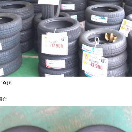
(✿´︶`✿)۶
紹介