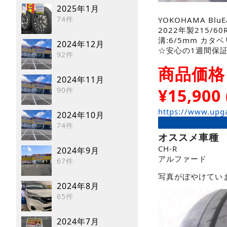
2025年1月
74件
YOKOHAMA BluEa
2022年製215/60
溝:6/5mm カタ
2024年12月
☆安心の1週間保
92件
商品価格
2024年11月
¥
15,900
90件
https://www.upg
2024年10月
74件
オススメ車種
CH-R
2024年9月
アルファード
67件
写真がぼやけていま
2024年8月
65件
2024年7月