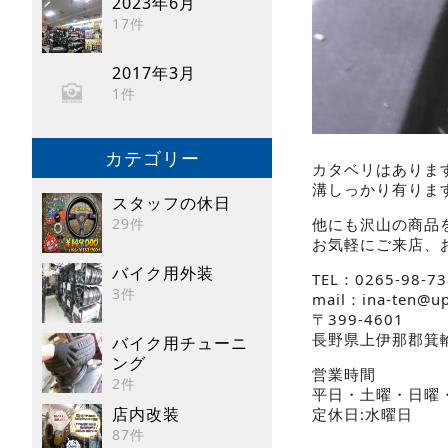
2023年6月
17件
2017年3月
1件
カテゴリー
カタベリはありま
溝しっかり有りますよ(
スタッフの休日
29件
他にも沢山の商品
お気軽にご来店、
バイク用外装
TEL：0265-98-73
3件
mail：ina-ten@u
〒399-4601
長野県上伊那郡箕
バイク用チューニ
ング
営業時間
2件
平日・土曜・日曜・祝
店内改装
定休日:水曜日
87件