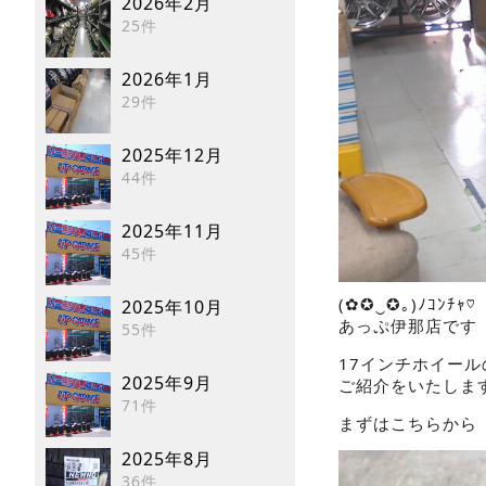
2026年2月
25件
2026年1月
29件
2025年12月
44件
2025年11月
45件
(✿✪‿✪｡)ﾉｺﾝﾁｬ♡
2025年10月
あっぷ伊那店です
55件
17インチホイール
2025年9月
ご紹介をいたしま
71件
まずはこちらから
2025年8月
36件