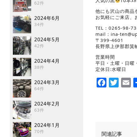
人気の黒
10本
62件
他にも沢山の商品
お気軽にご来店、
2024年6月
34件
TEL：0265-98-73
mail：ina-ten@u
2024年5月
〒399-4601
42件
長野県上伊那郡箕
営業時間
2024年4月
平日・土曜・日曜・祝
38件
定休日:水曜日
Faceb
Twi
E
2024年3月
64件
2024年2月
63件
2024年1月
70件
関連記事