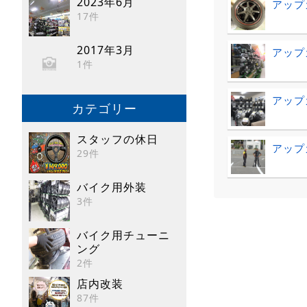
2023年6月
アップ
17件
2017年3月
アップ
1件
アップ
カテゴリー
スタッフの休日
アップ
29件
バイク用外装
3件
バイク用チューニ
ング
2件
店内改装
87件