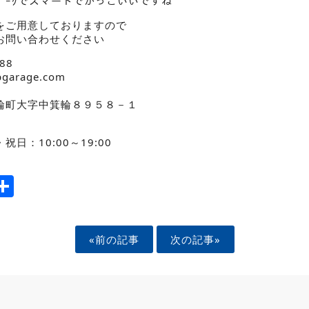
ｽﾎﾟｰｸでスマートでかっこいいですね
をご用意しておりますので
お問い合わせください
88
pgarage.com
輪町大字中箕輪８９５８－１
日：10:00～19:00
ook
tter
mail
Share
«前の記事
次の記事»