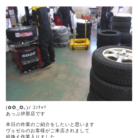
(✿✪‿✪｡)ﾉ ｺﾝﾁｬ♡
あっぷ伊那店です
本日の作業のご紹介をしたいと思います
ヴェゼルのお客様がご来店されまして
組換え作業入りました