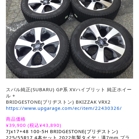
スバル純正(SUBARU) GP系 XVハイブリット 純正ホイー
ル +
BRIDGESTONE(ブリヂストン) BKIZZAK VRX2
https://www.upgarage.com/ec/item/22430326/
商品価格
¥
39,900
(税込¥43,890)
7Jx17+48 100-5H BRIDGESTONE(ブリヂストン)
225/55R17 4本セット 2022年製タイヤ：
溝7mm プラ