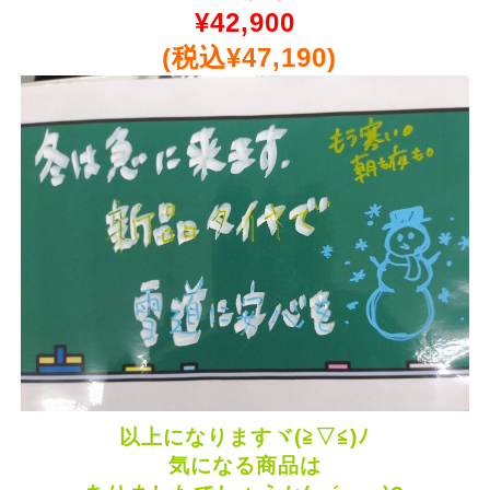
¥
42,900
(税込¥47,190)
以上になりますヾ(≧▽≦)ﾉ
気になる商品は