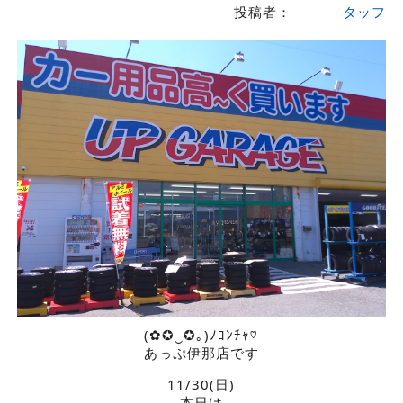
投稿者：
タッフ
(✿✪‿✪｡)ﾉｺﾝﾁｬ♡
あっぷ伊那店です
11/30(日)
本日は