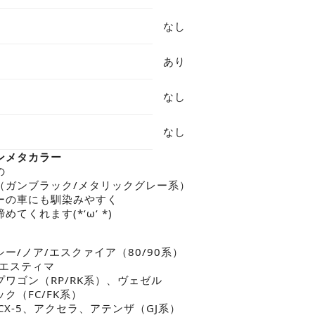
なし
あり
なし
なし
ンメタカラー
の
（ガンブラック/メタリックグレー系）
ーの車にも馴染みやすく
てくれます(*‘ω‘ *)
ー/ノア/エスクァイア（80/90系）
、エスティマ
プワゴン（RP/RK系）、ヴェゼル
ク（FC/FK系）
、CX-5、アクセラ、アテンザ（GJ系）