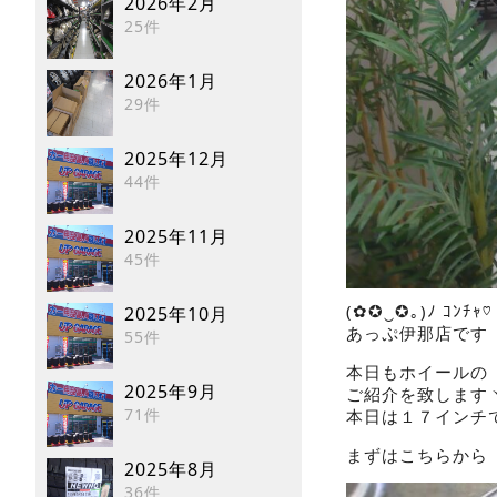
2026年2月
25件
2026年1月
29件
2025年12月
44件
2025年11月
45件
(✿✪‿✪｡)ﾉ ｺﾝﾁｬ♡
2025年10月
あっぷ伊那店です
55件
本日もホイールの
2025年9月
ご紹介を致しますヾ(
71件
本日は１７インチ
まずはこちらから
2025年8月
36件