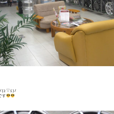
≧▽≦)ﾉ
です