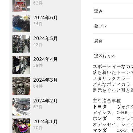
62件
歪み
2024年6月
34件
微ブレ
2024年5月
腐食
42件
塗装はがれ
2024年4月
38件
スポーティーなガ
落ち着いたトーン
メタリックカラー
2024年3月
どんなボディカラ
64件
足元をぐっと引き締め
2024年2月
主な適合車種
トヨタ
ヴォクシ
63件
アイシス、C-HR
ホンダ
ステッ
2024年1月
オデッセイ、シビッ
70件
マツダ
CX-3