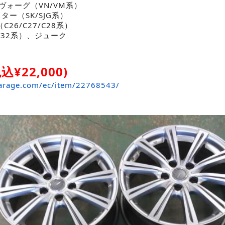
ヴォーグ（VN/VM系）
ター（SK/SJG系）
C26/C27/C28系）
32系）、ジューク
込¥22,000)
arage.com/ec/item/22768543/