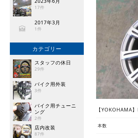
2023年6月
17件
2017年3月
1件
カテゴリー
スタッフの休日
29件
バイク用外装
3件
バイク用チューニ
【YOKOHAMA】
ング
2件
本数
店内改装
87件