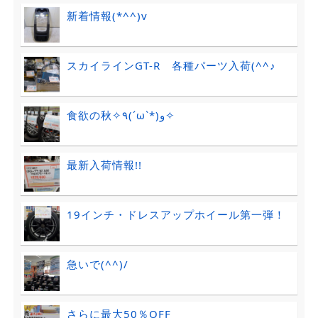
新着情報(*^^)v
スカイラインGT-R 各種パーツ入荷(^^♪
食欲の秋✧٩(ˊωˋ*)و✧
最新入荷情報!!
19インチ・ドレスアップホイール第一弾！
急いで(^^)/
さらに最大50％OFF