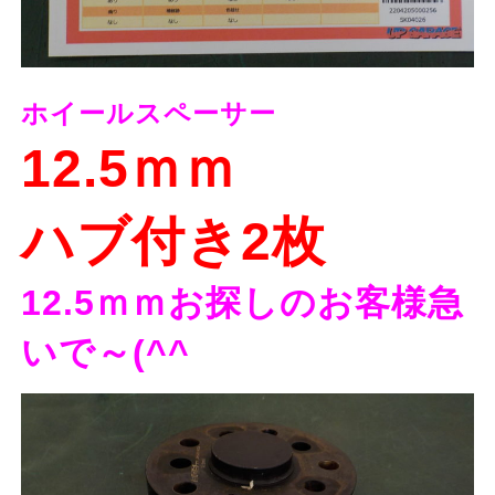
ホイールスペーサー
12.5ｍｍ
ハブ付き2枚
12.5ｍｍお探しのお客様急
いで～(^^ゞ