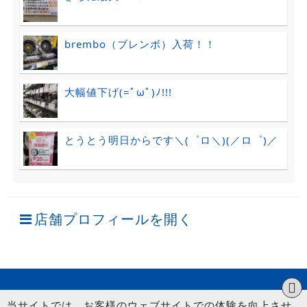
brembo（ブレンボ）入荷！！
大幅値下げ(=ﾟωﾟ)ﾉ!!!
とうとう明日からです＼(゜ロ＼)(／ロ゜)／
店舗プロフィールを開く
当サイトでは、お客様のウェブサイトでの体験を向上させ