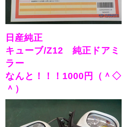
日産純正
キューブ/Z12 純正ドアミ
ラー
なんと！！！1000円（＾◇
＾）