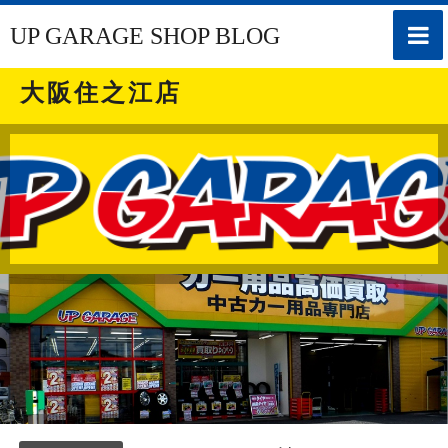
toggle
UP GARAGE SHOP BLOG
naviga
大阪住之江店