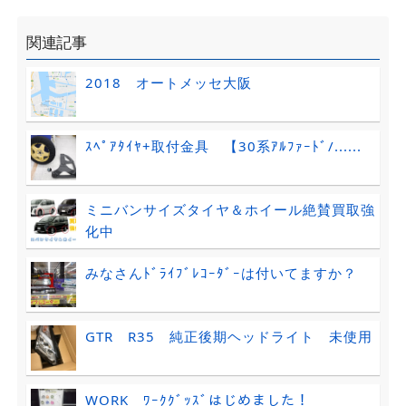
関連記事
2018 オートメッセ大阪
ｽﾍﾟｱﾀｲﾔ+取付金具 【30系ｱﾙﾌｧｰﾄﾞ/......
ミニバンサイズタイヤ＆ホイール絶賛買取強
化中
みなさんﾄﾞﾗｲﾌﾞﾚｺｰﾀﾞｰは付いてますか？
GTR R35 純正後期ヘッドライト 未使用
WORK ﾜｰｸｸﾞｯｽﾞはじめました！